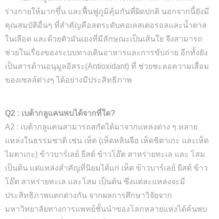
ร่างกายให้มากขึ้น และฟื้นฟูภูมิคุ้มกันที่ผิดปกติ นอกจากนี้ยังมี
คุณสมบัติอื่นๆ ที่สำคัญคือลดระดับคอเลสเตอรอลและน้ำตาล
ในเลือด และด้วยตัวมันเองที่มีลักษณะเป็นเส้นใย จึงสามารถ
ช่วยในเรื่องของระบบทางเดินอาหารและการขับถ่าย อีกทั้งยัง
เป็นสารต้านอนุมูลอิสระ(Antioxidant) ที่ ช่วยชะลอความเสื่อม
ของเซลล์ต่างๆ ได้อย่างมีประสิทธิภาพ
Q2 : เบต้ากลูแคนพบได้จากที่ใด?
A2 : เบต้ากลูแคนสามารถสกัดได้มาจากแหล่งต่าง ๆ หลาย
แหล่งในธรรมชาติ เช่น เห็ด (เห็ดหลินจือ เห็ดชิตาเกะ และเห็ด
ไมตาเกะ) ข้าวบาร์เลย์ ยีสต์ ข้าวโอ๊ต สาหร่ายทะเล และ โสม
เป็นต้น แต่แหล่งสำคัญที่นิยมได้แก่ เห็ด ข้าวบาร์เลย์ ยีสต์ ข้าว
โอ๊ต สาหร่ายทะเล และโสม เป็นต้น ซึ่งแต่ละแหล่งจะมี
ประสิทธิภาพแตกต่างกัน จากผลการศึกษาวิจัยจาก
มหาวิทยาลัยทางการแพทย์ชั้นนำของโลกหลายแห่งได้ค้นพบ