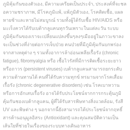
ภูมิคุ้มกันของตัวเอง, มีความเครียดเป็นประจำ, ประสงค์ที่จะชล
อความชราภาพ, มีโรคภูมิแพ้, แพ้ภูมิตัวเอง, โรคติดเชื้อ, แผล
หายช้าและหายไม่สมบูรณ์ รวมทั้งผู้ได้รับเชื้อ HIV/AIDS หรือ
มะเร็งควรได้รับเบต้ากลูแคนทุกวันเพราะในแต่ละวัน ระบบ
ภูมิคุ้มกันของเราจะเปลี่ยนแปลงขึ้นๆลงๆเมืออยู่ในภาวะขาลง
จะเป็นช่วงที่ง่ายต่อการเจ็บป่วย คนป่วยที่มีภูมิคุ้มกันบกพร่อง
จากสาเหตุต่าง ๆ รวมทั้งอาการล้าอ่อนเพลียเรื้อรัง (chronic
fatigue), fibromyalgia หรือ เชื้อไวรัสที่มีการติดเชื้อระยะยาว
หรือถาวร (persistent viruses) เบต้ากลูแคนสามารถยกระดับ
ความต้านทานได้ คนที่ได้รับความทุกข์ ทรมานจากโรคเสื่อม
เรื้อรัง (chronic degenerative disorders) เช่น โรคเบาหวาน
หรือการอักเสบเรื้อรัง อาจได้รับประโยชน์จากการกระตุ้นภูมิ
คุ้มกันชองเบต้ากลูแคน, ผู้ที่ได้รับสารพิษทางสิ่งแวดล้อม, รังสี
UV และพิษต่าง ๆ นอกจากนี้ยังสามารถได้ประโยชน์จากฤทธิ์
สารต้านอนุมูลอิสระ (Antioxidant) และคุณสมบัติความเป็น
เส้นใยที่ช่วยในเรื่องของระบบทางเดินอาหาร