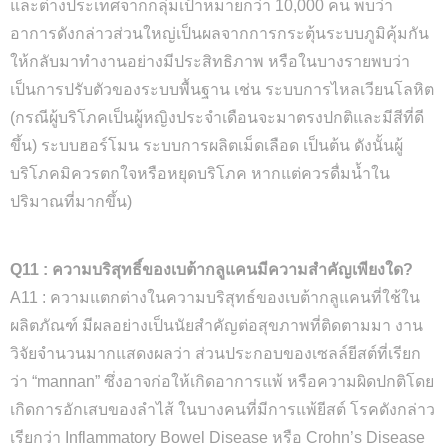
และต่างประเทศจากกลุ่มเป้าหมายกว่า 10,000 คน พบว่า
อาการดังกล่าวส่วนใหญ่เป็นผลจากการกระตุ้นระบบภูมิคุ้มกัน
ให้กลับมาทำงานอย่างมีประสิทธิภาพ หรือในบางรายพบว่า
เป็นการปรับตัวของระบบพื้นฐาน เช่น ระบบการไหลเวียนโลหิต
(กรณีผู้บริโภคเป็นผู้หญิงประจำเดือนจะมาตรงปกติและมีสีที่ดี
ขึ้น) ระบบฮอร์โมน ระบบการผลิตเม็ดเลือด เป็นต้น ดังนั้นผู้
บริโภคมิควรตกใจหรือหยุดบริโภค หากแต่ควรดื่มน้ำใน
ปริมาณที่มากขึ้น
)
Q11 : ความบริสุทธิ์ของเบต้ากลูแคนมีความสำคัญเพียงใด?
A11 : ความแตกต่างในความบริสุทธ์ของเบต้ากลูแคนที่ใช้ใน
ผลิตภัณฑ์ มีผลอย่างเป็นนัยสำคัญต่อสุขภาพที่ติดตามมา งาน
วิจัยจำนวนมากแสดงผลว่า ส่วนประกอบของเซลล์ยีสต์ที่เรียก
ว่า “mannan” ซึ่งอาจก่อให้เกิดอาการแพ้ หรือความผิดปกติโดย
เกิดการอักเสบของลำไส้ ในบางคนที่มีการแพ้ยีสต์ โรคดังกล่าว
เรียกว่า Inflammatory Bowel Disease หรือ Crohn’s Disease