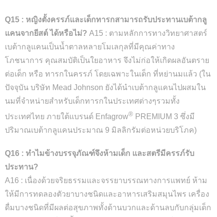
Q15 : หญิงตั้งครรภ์และเด็กทารกสามารถรับประทานเบต้ากลู
แคนจากยีสต์ ได้หรือไม่?
A15 : ตามหลักการทางวิทยาศาสตร์
เบต้ากลูแคนเป็นน้ำตาลหลายโมเลกุลที่มีคุณค่าทาง
โภชนาการ คุณสมบัติเป็นใยอาหาร จึงไม่ก่อให้เกิดผลอันตราย
ต่อเด็ก หรือ ทารกในครรภ์ โดยเฉพาะในเด็ก ที่หย่านมแล้ว (ใน
ปัจจุบัน บริษัท Mead Johnson ยังได้นำเบต้ากลูแคนไปผสมใน
นมที่จำหน่ายสำหรับเด็กทารกในประเทศต่างๆรวมทั้ง
®
ประเทศไทย ภายใต้แบรนด์ Enfagrow
PREMIUM 3 ซึ่งมี
ปริมาณเบต้ากลูแคนประมาณ 9 มิลลิกรัมต่อหน่วยบริโภค)
Q16 : ทำไมข้างบรรจุภัณฑ์จึงห้ามเด็ก และสตรีมีครรภ์รับ
ประทาน?
A16 : เนื่องด้วยจริยธรรมและจรรยาบรรณทางการแพทย์ ห้าม
ให้มีการทดลองตัวยาบางชนิดและอาหารเสริมสมุนไพร เครื่อง
ดื่มบางชนิดที่มีผลต่อสุขภาพทั้งด้านบวกและด้านลบกับกลุ่มเด็ก