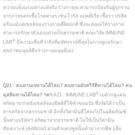
ความแข็งแรงอย่างแท้จริง ร่างกายจะสามารถป้องกันผู้รุกราน
จากภายนอกเชื้อโรคต่างๆ เช่น ไวรัส แบคทีเรีย เชื้อรา ปรสิต
หรือแม้แต่เซลล์ของร่างกายที่ผิดปกติ ซึ่งจะส่งผลให้ร่างกาย
สามารถรักษาตัวเองอย่างเป็นธรรมชาติ คณะวิจัย IMMUNE
®
LAB
มีความเชื่อที่ว่าสิ่งที่มหัศจรรย์ที่สุดในการดูแลรักษา
สุขภาพมนุษย์คือร่างกายมนุษย์เอง
Q21 : คนทานเจทานได้ไหม? คนทานมังสวิรัติทานได้ไหม? คน
®
มุสลิมทานได้ไหม? ฯลฯ
A21 : IMMUNE LAB
เบต้ากลูแคน
สกัดมาจากผนังเซลล์ของยีสต์ที่ใช้ทำขนมปัง ซึ่งจัดได้ว่าเป็น
สารสกัดจากธรรรมชาติ อีกทั้งวิตามินที่ใส่ลงไปในผลิตภัณฑ์
นั้นทางบริษัทฯ สกัดมาจากธรรมชาติ ไม่ใช้เป็นวิตามิน
สังเคราะห์ (Artificial) ส่วนตัวแคปซูลนั้นทำมาจากพืช (เยื่อ