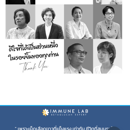
” เพราะเม็ดเลือดขาวที่แข็งแรง เท่ากับ ชีวิตที่สมบูรณ์ “