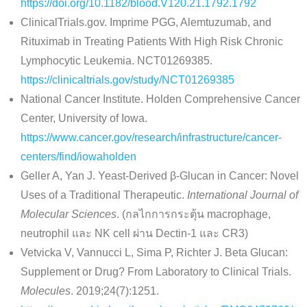
https://doi.org/10.1182/blood.V120.21.1792.1792
ClinicalTrials.gov. Imprime PGG, Alemtuzumab, and
Rituximab in Treating Patients With High Risk Chronic
Lymphocytic Leukemia. NCT01269385.
https://clinicaltrials.gov/study/NCT01269385
National Cancer Institute. Holden Comprehensive Cancer
Center, University of Iowa.
https://www.cancer.gov/research/infrastructure/cancer-
centers/find/iowaholden
Geller A, Yan J. Yeast-Derived β-Glucan in Cancer: Novel
Uses of a Traditional Therapeutic.
International Journal of
Molecular Sciences
. (กลไกการกระตุ้น macrophage,
neutrophil และ NK cell ผ่าน Dectin-1 และ CR3)
Vetvicka V, Vannucci L, Sima P, Richter J. Beta Glucan:
Supplement or Drug? From Laboratory to Clinical Trials.
Molecules
. 2019;24(7):1251.