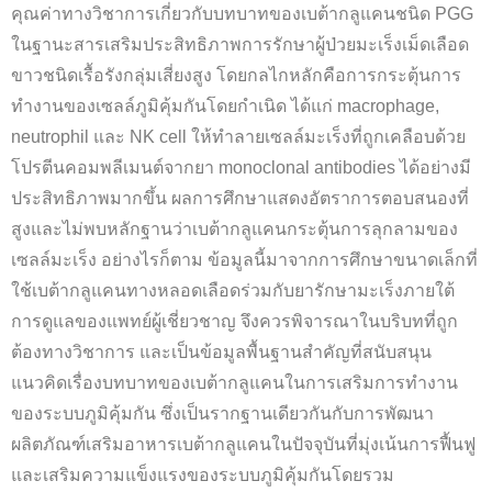
คุณค่าทางวิชาการเกี่ยวกับบทบาทของเบต้ากลูแคนชนิด PGG
ในฐานะสารเสริมประสิทธิภาพการรักษาผู้ป่วยมะเร็งเม็ดเลือด
ขาวชนิดเรื้อรังกลุ่มเสี่ยงสูง โดยกลไกหลักคือการกระตุ้นการ
ทำงานของเซลล์ภูมิคุ้มกันโดยกำเนิด ได้แก่ macrophage,
neutrophil และ NK cell ให้ทำลายเซลล์มะเร็งที่ถูกเคลือบด้วย
โปรตีนคอมพลีเมนต์จากยา monoclonal antibodies ได้อย่างมี
ประสิทธิภาพมากขึ้น ผลการศึกษาแสดงอัตราการตอบสนองที่
สูงและไม่พบหลักฐานว่าเบต้ากลูแคนกระตุ้นการลุกลามของ
เซลล์มะเร็ง อย่างไรก็ตาม ข้อมูลนี้มาจากการศึกษาขนาดเล็กที่
ใช้เบต้ากลูแคนทางหลอดเลือดร่วมกับยารักษามะเร็งภายใต้
การดูแลของแพทย์ผู้เชี่ยวชาญ จึงควรพิจารณาในบริบทที่ถูก
ต้องทางวิชาการ และเป็นข้อมูลพื้นฐานสำคัญที่สนับสนุน
แนวคิดเรื่องบทบาทของเบต้ากลูแคนในการเสริมการทำงาน
ของระบบภูมิคุ้มกัน ซึ่งเป็นรากฐานเดียวกันกับการพัฒนา
ผลิตภัณฑ์เสริมอาหารเบต้ากลูแคนในปัจจุบันที่มุ่งเน้นการฟื้นฟู
และเสริมความแข็งแรงของระบบภูมิคุ้มกันโดยรวม