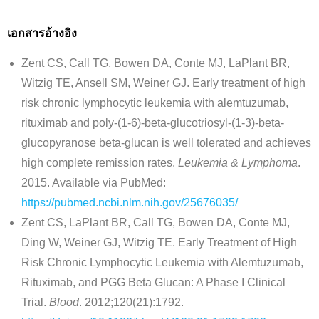
เอกสารอ้างอิง
Zent CS, Call TG, Bowen DA, Conte MJ, LaPlant BR,
Witzig TE, Ansell SM, Weiner GJ. Early treatment of high
risk chronic lymphocytic leukemia with alemtuzumab,
rituximab and poly-(1-6)-beta-glucotriosyl-(1-3)-beta-
glucopyranose beta-glucan is well tolerated and achieves
high complete remission rates.
Leukemia & Lymphoma
.
2015. Available via PubMed:
https://pubmed.ncbi.nlm.nih.gov/25676035/
Zent CS, LaPlant BR, Call TG, Bowen DA, Conte MJ,
Ding W, Weiner GJ, Witzig TE. Early Treatment of High
Risk Chronic Lymphocytic Leukemia with Alemtuzumab,
Rituximab, and PGG Beta Glucan: A Phase I Clinical
Trial.
Blood
. 2012;120(21):1792.