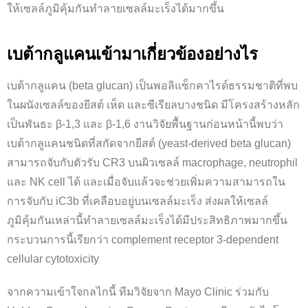
ให้เซลล์ภูมิคุ้มกันทำลายเซลล์มะเร็งได้มากขึ้น
เบต้ากลูแคนเข้ามาเกี่ยวข้องอย่างไร
เบต้ากลูแคน (beta glucan) เป็นพอลิแซ็กคาไรด์ธรรมชาติที่พบ
ในผนังเซลล์ของยีสต์ เห็ด และซีเรียลบางชนิด มีโครงสร้างหลัก
เป็นพันธะ β-1,3 และ β-1,6 งานวิจัยพื้นฐานก่อนหน้านี้พบว่า
เบต้ากลูแคนชนิดที่สกัดจากยีสต์ (yeast-derived beta glucan)
สามารถจับกับตัวรับ CR3 บนผิวเซลล์ macrophage, neutrophil
และ NK cell ได้ และเมื่อจับแล้วจะช่วยเพิ่มความสามารถใน
การจับกับ iC3b ที่เคลือบอยู่บนเซลล์มะเร็ง ส่งผลให้เซลล์
ภูมิคุ้มกันเหล่านี้ทำลายเซลล์มะเร็งได้มีประสิทธิภาพมากขึ้น
กระบวนการนี้เรียกว่า complement receptor 3-dependent
cellular cytotoxicity
จากความเข้าใจกลไกนี้ ทีมวิจัยจาก Mayo Clinic ร่วมกับ