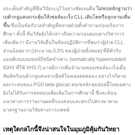
ประเด็นสำคัญที่ทีมวิจัยระบุไว้อย่างชัดเจนคือ
ไม่พบหลักฐานว่า
เบต้ากลูแคนกระตุ้นให้เซลล์มะเร็ง CLL เติบโตหรือลุกลามเพิ่ม
ขึ้น
ซึ่งเป็นข้อกังวลสำคัญที่หลายฝ่ายตั้งคำถามก่อนเริ่มการ
ศึกษา ทั้งนี้ ทีมวิจัยยังได้กล่าวถึงความรอบคอบทางวิชาการ
เพิ่มเติมว่า มีงานวิจัยอื่นในห้องปฏิบัติการที่พบว่าผู้ป่วย CLL
ส่วนน้อยมาก (ประมาณ 0.3% ของผู้ป่วยทั้งหมด) ที่มีตัวรับ
แอนติเจนบนเซลล์บีชนิดจำเพาะ (somatically hypermutated
IGHV ที่ใช้ VH3-7) อาจมีการเพิ่มจำนวนของเซลล์มะเร็งเมื่อ
สัมผัสกับเบต้ากลูแคนจากยีสต์ในหลอดทดลอง อย่างไรก็ตาม
ผลกระทบของ PGG beta glucan ต่อเซลล์กลุ่มย่อยนี้โดยเฉพาะ
ยังไม่ได้รับการทดสอบเพิ่มเติมในการศึกษานี้ ซึ่งสะท้อน
แนวทางการรายงานผลที่รอบคอบและตรงไปตรงมาตาม
มาตรฐานงานวิจัยทางการแพทย์
เหตุใดกลไกนี้จึงน่าสนใจในมุมภูมิคุ้มกันวิทยา