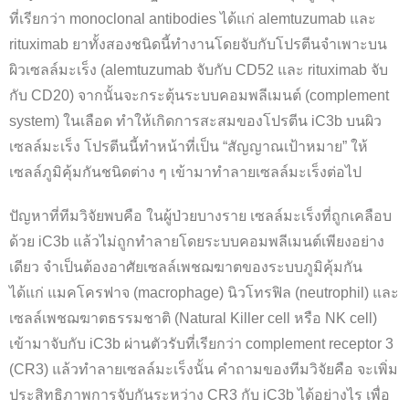
ที่เรียกว่า monoclonal antibodies ได้แก่ alemtuzumab และ
rituximab ยาทั้งสองชนิดนี้ทำงานโดยจับกับโปรตีนจำเพาะบน
ผิวเซลล์มะเร็ง (alemtuzumab จับกับ CD52 และ rituximab จับ
กับ CD20) จากนั้นจะกระตุ้นระบบคอมพลีเมนต์ (complement
system) ในเลือด ทำให้เกิดการสะสมของโปรตีน iC3b บนผิว
เซลล์มะเร็ง โปรตีนนี้ทำหน้าที่เป็น “สัญญาณเป้าหมาย” ให้
เซลล์ภูมิคุ้มกันชนิดต่าง ๆ เข้ามาทำลายเซลล์มะเร็งต่อไป
ปัญหาที่ทีมวิจัยพบคือ ในผู้ป่วยบางราย เซลล์มะเร็งที่ถูกเคลือบ
ด้วย iC3b แล้วไม่ถูกทำลายโดยระบบคอมพลีเมนต์เพียงอย่าง
เดียว จำเป็นต้องอาศัยเซลล์เพชฌฆาตของระบบภูมิคุ้มกัน
ได้แก่ แมคโครฟาจ (macrophage) นิวโทรฟิล (neutrophil) และ
เซลล์เพชฌฆาตธรรมชาติ (Natural Killer cell หรือ NK cell)
เข้ามาจับกับ iC3b ผ่านตัวรับที่เรียกว่า complement receptor 3
(CR3) แล้วทำลายเซลล์มะเร็งนั้น คำถามของทีมวิจัยคือ จะเพิ่ม
ประสิทธิภาพการจับกันระหว่าง CR3 กับ iC3b ได้อย่างไร เพื่อ