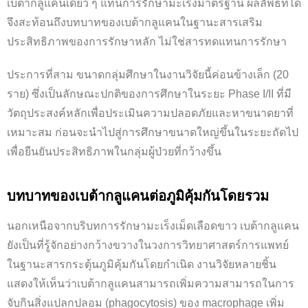
เบต้ากลูแคนเดี่ยว ๆ แทนการรักษามะเร็งมาตรฐาน ผลลัพธ์ที่ได้
จึงสะท้อนถึงบทบาทของเบต้ากลูแคนในฐานะสารเสริม
ประสิทธิภาพของการรักษาหลัก ไม่ใช่สารทดแทนการรักษา
ประการที่สาม ขนาดกลุ่มศึกษาในงานวิจัยนี้ค่อนข้างเล็ก (20
ราย) ซึ่งเป็นลักษณะปกติของการศึกษาในระยะ Phase I/II ที่มี
วัตถุประสงค์หลักเพื่อประเมินความปลอดภัยและหาขนาดยาที่
เหมาะสม ก่อนจะนำไปสู่การศึกษาขนาดใหญ่ขึ้นในระยะถัดไป
เพื่อยืนยันประสิทธิภาพในกลุ่มผู้ป่วยที่กว้างขึ้น
บทบาทของเบต้ากลูแคนต่อภูมิคุ้มกันโดยรวม
นอกเหนือจากบริบทการรักษามะเร็งเม็ดเลือดขาว เบต้ากลูแคน
ยังเป็นที่รู้จักอย่างกว้างขวางในวงการวิทยาศาสตร์การแพทย์
ในฐานะสารกระตุ้นภูมิคุ้มกันโดยกำเนิด งานวิจัยหลายชิ้น
แสดงให้เห็นว่าเบต้ากลูแคนสามารถเพิ่มความสามารถในการ
จับกินสิ่งแปลกปลอม (phagocytosis) ของ macrophage เพิ่ม