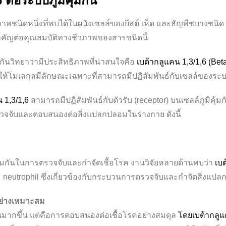
ต่อระบบภูมิคุ้มกัน
าพชนิดหนึ่งที่พบได้ในผนังเซลล์ของยีสต์ เห็ด และธัญพืชบางชนิ
นสำคัญต่อคุณสมบัติทางชีวภาพของสารชนิดนี้
มกันวิทยาว่ามีประสิทธิภาพที่น่าสนใจคือ
เบต้ากลูแคน 1,3/1,6 (ฺBet
โมเลกุลมีลักษณะเฉพาะที่สามารถมีปฏิสัมพันธ์กับเซลล์ของระบบภ
 1,3/1,6
สามารถมีปฏิสัมพันธ์กับตัวรับ (receptor) บนเซลล์ภูมิคุ้
รวจจับและตอบสนองต่อสิ่งแปลกปลอมในร่างกาย ดังนี้
้มกันในการตรวจจับและกำจัดเชื้อโรค งานวิจัยหลายด้านพบว่า
เบ
ะ neutrophil ซึ่งเกี่ยวข้องกับกระบวนการตรวจจับและกำจัดสิ่งแ
อย่างเหมาะสม
งานมากขึ้น แต่คือการตอบสนองต่อเชื้อโรคอย่างสมดุล
โดยเบต้ากลูแ