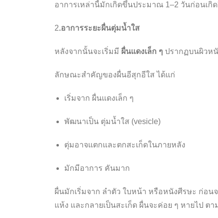
อาการเหล่านี้มักเกิดขึ้นประมาณ
1
–2 วันก่อนเกิดผ
2
.อาการระยะผื่นตุ่มน้ำใส
หลังจากนั้นจะเริ่มมี
ผื่นแดงเล็ก ๆ
ปรากฏบนผิวหนัง
ลักษณะสำคัญของผื่นอีสุกอีใส ได้แก่
เริ่มจาก
ผื่นแดงเล็ก ๆ
พัฒนาเป็น
ตุ่มน้ำใส (vesicle)
ตุ่มอาจแตกและตกสะเก็ดในภายหลัง
มักมีอาการ
คันมาก
ผื่นมักเริ่มจาก
ลำตัว ใบหน้า หรือหนังศีรษะ
ก่อนจ
แห้ง และกลายเป็นสะเก็ด ผื่นจะค่อย ๆ หายไป ต