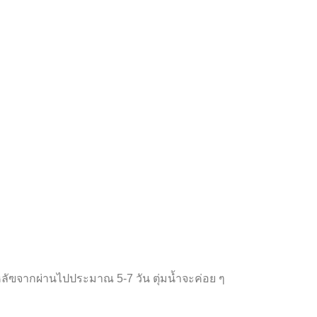
ัฃจากผ่านไปประมาณ 5-7 วัน ตุ่มน้ำจะค่อย ๆ