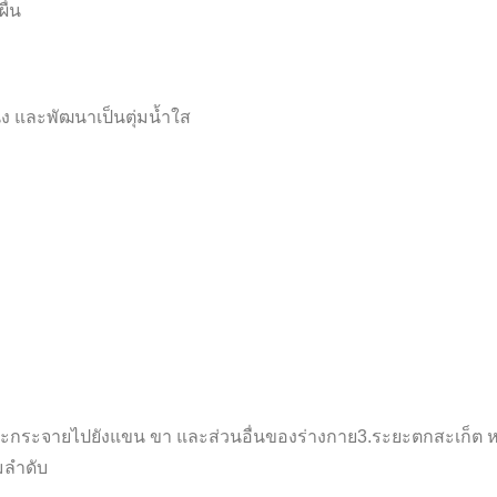
ื่น
 และพัฒนาเป็นตุ่มน้ำใส
ะกระจายไปยังแขน ขา และส่วนอื่นของร่างกาย3.ระยะตกสะเก็ต หล
ามลำดับ