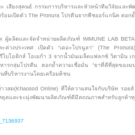
ยะ เสียงสุคนธ์ กรรมการบริหารและหัวหน้าทีมวิจัยและพั
้อมเปิดตัว The Pronura โปรตีนจากพืชออร์แกนิค ตอกย้ำความ
จำกัด ผู้ผลิตและจัดจำหน่ายผลิตภัณฑ์ IMMUNE LAB BET
ทศและต่างประเทศ เปิดตัว “เดอะโปรนูลา” (The Pronur
ีไบโอติกส์ โอเมก้า 3 จากน้ำมันเมล็ดแฟลกซ์ วิตามิน เกล
าหารกลุ่มโปรตีน ตอกย้ำความเชื่อมั่น “ยาที่ดีที่สุดของ
วันที่บริหารงานโดยเครือมติชน
าวสด(Khaosod Online) ที่ให้ความสนใจกับบริษัท รอยส์
ุดและจะมุ่งพัฒนาผลิตภัณฑ์ดีมีคถณภาพสำหรับลูกค้าทุก
s_7136937