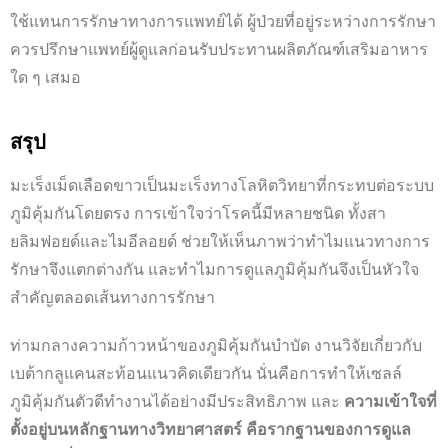
ใช้แทนการรักษาทางการแพทย์ได้ ผู้ป่วยที่อยู่ระหว่างการรักษา
ควรปรึกษาแพทย์ผู้ดูแลก่อนรับประทานผลิตภัณฑ์เสริมอาหาร
ใด ๆ เสมอ
สรุป
มะเร็งเม็ดเลือดขาวเป็นมะเร็งทางโลหิตวิทยาที่กระทบต่อระบบ
ภูมิคุ้มกันโดยตรง การเข้าใจว่าโรคนี้มีหลายชนิด ทั้งสา
ยลิมฟอยด์และไมอีลอยด์ ช่วยให้เห็นภาพว่าทำไมแนวทางการ
รักษาจึงแตกต่างกัน และทำไมการดูแลภูมิคุ้มกันจึงเป็นหัวใจ
สำคัญตลอดเส้นทางการรักษา
ท่ามกลางความก้าวหน้าของภูมิคุ้มกันบำบัด งานวิจัยเกี่ยวกับ
เบต้ากลูแคนสะท้อนแนวคิดเดียวกัน นั่นคือการทำให้เซลล์
ภูมิคุ้มกันตัวดีทำงานได้อย่างมีประสิทธิภาพ และ
ความเข้าใจที่
ตั้งอยู่บนหลักฐานทางวิทยาศาสตร์ คือรากฐานของการดูแล