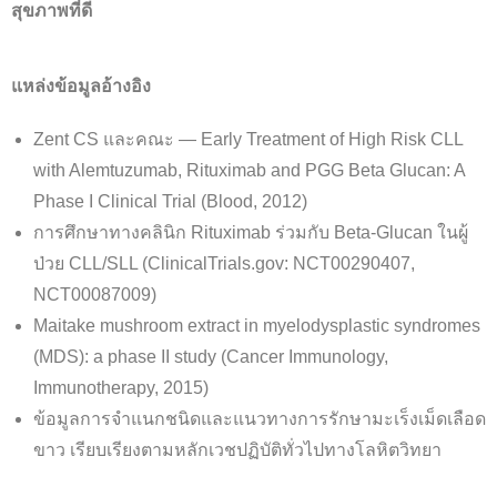
สุขภาพที่ดี
แหล่งข้อมูลอ้างอิง
Zent CS และคณะ — Early Treatment of High Risk CLL
with Alemtuzumab, Rituximab and PGG Beta Glucan: A
Phase I Clinical Trial (Blood, 2012)
การศึกษาทางคลินิก Rituximab ร่วมกับ Beta-Glucan ในผู้
ป่วย CLL/SLL (ClinicalTrials.gov: NCT00290407,
NCT00087009)
Maitake mushroom extract in myelodysplastic syndromes
(MDS): a phase II study (Cancer Immunology,
Immunotherapy, 2015)
ข้อมูลการจำแนกชนิดและแนวทางการรักษามะเร็งเม็ดเลือด
ขาว เรียบเรียงตามหลักเวชปฏิบัติทั่วไปทางโลหิตวิทยา