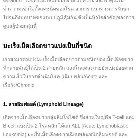
ติดเชื้อ ภาวะซีด และเลือดออกง่าย บทความนี้จะพาคุณไป
ทำความเข้าใจตั้งแต่ชนิดของโรค อาการ แนวทางการรักษา
ไปจนถึงบทบาทของระบบภูมิคุ้มกัน ซึ่งเป็นหัวใจสำคัญของการ
ดูแลผู้ป่วยกลุ่มนี้
มะเร็งเม็ดเลือดขาวแบ่งเป็นกี่ชนิด
เราสามารถแบ่งมะเร็งเม็ดเลือดขาวตามชนิดของเม็ดเลือดขาว
ที่กลายพันธุ์ได้เป็น 2 สายหลัก และในแต่ละสายยังแบ่งย่อยตาม
ความเร็วในการดำเนินโรค (เฉียบพลัน/Acute และ
เรื้อรัง/Chronic
1. สายลิมฟอยด์ (Lymphoid Lineage)
เกิดจากเม็ดเลือดขาวกลุ่มลิมโฟไซต์ ซึ่งส่วนใหญ่คือ T-cell และ
B-cell แบ่งเป็น 2 โรคหลัก ได้แก่ ALL (Acute Lymphoblastic
Leukemia) มะเร็งเม็ดเลือดขาวเฉียบพลันชนิดลิมฟอยด์ และ