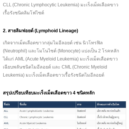
CLL (Chronic Lymphocytic Leukemia) มะเร็งเม็ดเลือดขาว
เรื้อรังชนิดลิมโฟไซต์
2. สายลิมฟอยด์ (Lymphoid Lineage)
เกิดจากเม็ดเลือดขาวกลุ่มไมอีลอยด์ เช่น นิวโทรฟิล
(Neutrophil) และโมโนไซต์ (Monocyte) แบ่งเป็น 2 โรคหลัก
ได้แก่ AML (Acute Myeloid Leukemia) มะเร็งเม็ดเลือดขาว
เฉียบพลันชนิดไมอีลอยด์ และ CML (Chronic Myeloid
Leukemia) มะเร็งเม็ดเลือดขาวเรื้อรังชนิดไมอีลอยด์
สรุปเปรียบเทียบมะเร็งเม็ดเลือดขาว 4 ชนิดหลัก