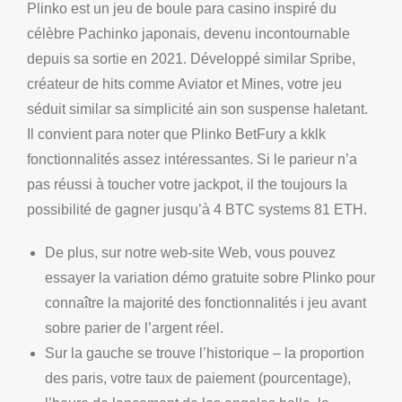
Plinko est un jeu de boule para casino inspiré du
célèbre Pachinko japonais, devenu incontournable
depuis sa sortie en 2021. Développé similar Spribe,
créateur de hits comme Aviator et Mines, votre jeu
séduit similar sa simplicité ain son suspense haletant.
Il convient para noter que Plinko BetFury a kklk
fonctionnalités assez intéressantes. Si le parieur n’a
pas réussi à toucher votre jackpot, il the toujours la
possibilité de gagner jusqu’à 4 BTC systems 81 ETH.
De plus, sur notre web-site Web, vous pouvez
essayer la variation démo gratuite sobre Plinko pour
connaître la majorité des fonctionnalités i jeu avant
sobre parier de l’argent réel.
Sur la gauche se trouve l’historique – la proportion
des paris, votre taux de paiement (pourcentage),