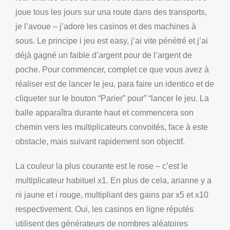
joue tous les jours sur una route dans des transports,
je l’avoue – j’adore les casinos et des machines à
sous. Le principe i jeu est easy, j’ai vite pénétré et j’ai
déjà gagné un faible d’argent pour de l’argent de
poche. Pour commencer, complet ce que vous avez à
réaliser est de lancer le jeu, para faire un identico et de
cliqueter sur le bouton “Parier” pour” “lancer le jeu. La
balle apparaîtra durante haut et commencera son
chemin vers les multiplicateurs convoités, face à este
obstacle, mais suivant rapidement son objectif.
La couleur la plus courante est le rose – c’est le
multiplicateur habituel x1. En plus de cela, arianne y a
ni jaune et i rouge, multipliant des gains par x5 et x10
respectivement. Oui, les casinos en ligne réputés
utilisent des générateurs de nombres aléatoires