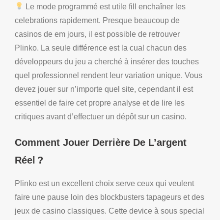
Le mode programmé est utile fill enchaîner les
celebrations rapidement. Presque beaucoup de
casinos de em jours, il est possible de retrouver
Plinko. La seule différence est la cual chacun des
développeurs du jeu a cherché à insérer des touches
quel professionnel rendent leur variation unique. Vous
devez jouer sur n’importe quel site, cependant il est
essentiel de faire cet propre analyse et de lire les
critiques avant d’effectuer un dépôt sur un casino.
Comment Jouer Derrière De L’argent
Réel ?
Plinko est un excellent choix serve ceux qui veulent
faire une pause loin des blockbusters tapageurs et des
jeux de casino classiques. Cette device à sous special