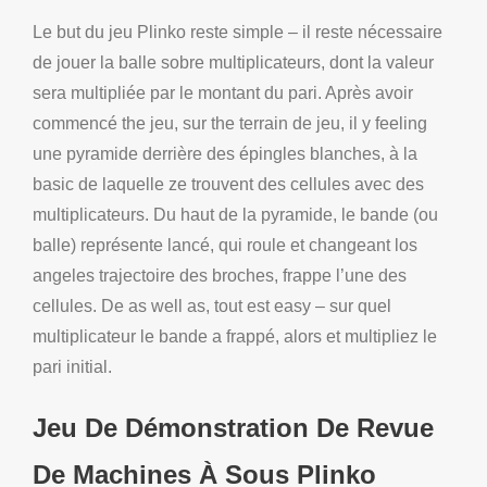
Le but du jeu Plinko reste simple – il reste nécessaire
de jouer la balle sobre multiplicateurs, dont la valeur
sera multipliée par le montant du pari. Après avoir
commencé the jeu, sur the terrain de jeu, il y feeling
une pyramide derrière des épingles blanches, à la
basic de laquelle ze trouvent des cellules avec des
multiplicateurs. Du haut de la pyramide, le bande (ou
balle) représente lancé, qui roule et changeant los
angeles trajectoire des broches, frappe l’une des
cellules. De as well as, tout est easy – sur quel
multiplicateur le bande a frappé, alors et multipliez le
pari initial.
Jeu De Démonstration De Revue
De Machines À Sous Plinko