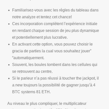
Familiarisez-vous avec les règles du tableau dans
notre analyze et tentez cet chance!
Ces incorporation complètent l’expérience initiale
en rendant chaque session de jeu plus dynamique
et potentiellement plus lucrative.
En activant cette option, vous pouvez choisir le
gracia de parties la cual vous souhaitez jouer”
“automatiquement.
Souvent, les boules tombent dans les cellules qui
se retrouvent au centre.
Si le parieur n’a pas réussi à toucher the jackpot, il
a new toujours la possibilité de gagner jusqu’à 4
BTC systems 81 ETH.
Au niveau le plus compliquer, le multiplicateur