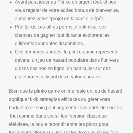
Avant para jouer au Plinko en argent réel, et pour
vous régaler de votre added bonus de bienvenue,
alimentez votre” “projet en faisant el dépôt.
Profiter de ces offres permet d’optimiser ses
chances de gagner tout durante explorant les
différentes variantes disponibles.
Ces dernières années, le plinko game représente
devenu un jeu de hasard populaire dans l’univers
dieses casinos en ligne, en particulier sur des
plateformes utilisant des cryptomonnaies.
Bien que le plinko game online reste un jeu de hasard,
appliquer kklk stratégies efficaces ou gérer votre
budget avec soin peut augmenter vos odds de succès.
Tout comme dans social fear version classique
télévisée, la boule rebondit entre les pions pour
finalement atterrir sur une sector de gains située à la